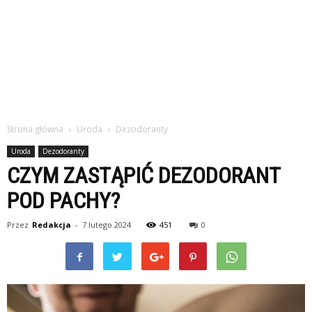
Strona główna
Uroda
Dezodoranty
Uroda
Dezodoranty
CZYM ZASTĄPIĆ DEZODORANT
POD PACHY?
Przez
Redakcja
-
7 lutego 2024
451
0